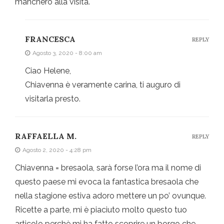
mancherò alla visita.
FRANCESCA
REPLY
Agosto 3, 2020 - 8:00 am
Ciao Helene,
Chiavenna è veramente carina, ti auguro di
visitarla presto.
RAFFAELLA M.
REPLY
Agosto 2, 2020 - 4:28 pm
Chiavenna = bresaola, sarà forse l’ora ma il nome di
questo paese mi evoca la fantastica bresaola che
nella stagione estiva adoro mettere un po’ ovunque.
Ricette a parte, mi è piaciuto molto questo tuo
articolo perchè mi ha fatto scoprire un borgo che